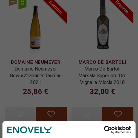
Esaurito
Esaurito
DOMAINE NEUMEYER
MARCO DE BARTOLI
Domaine Neumeyer
Marco De Bartoli
Gewurztraminer Taureau
Marsala Superiore Oro
2021
Vigna la Miccia 2018
25,86 €
32,00 €
Pagina 1 di 1