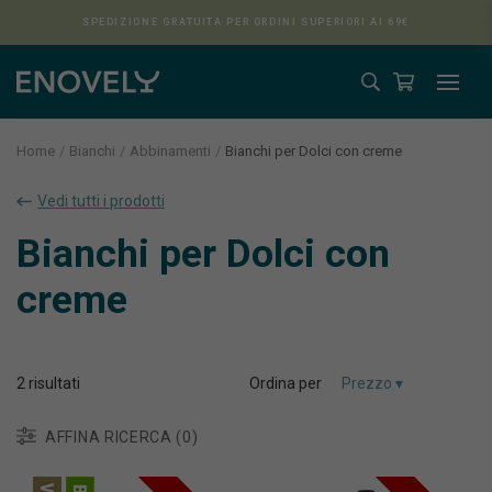
SPEDIZIONE GRATUITA PER ORDINI SUPERIORI AI 69€
Home
Bianchi
Abbinamenti
Bianchi per Dolci con creme
Vedi tutti i prodotti
Aura
Bianchi per Dolci con
creme
2
risultati
Ordina per
AFFINA RICERCA (0)