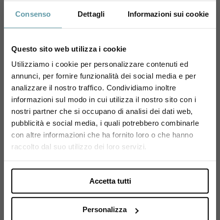
Consenso
Dettagli
Informazioni sui cookie
1
Questo sito web utilizza i cookie
Utilizziamo i cookie per personalizzare contenuti ed
annunci, per fornire funzionalità dei social media e per
Sei maggiorenne?
analizzare il nostro traffico. Condividiamo inoltre
ISCRIVITI ALLA NEWSLETTER
informazioni sul modo in cui utilizza il nostro sito con i
Utilizza il coupon NEWENOVELY
Resta sempre aggiornato su
nostri partner che si occupano di analisi dei dati web,
per avere un 10% di sconto sul tuo primo ordine!
pubblicità e social media, i quali potrebbero combinarle
tutte le novità Enovely
con altre informazioni che ha fornito loro o che hanno
Si, sono maggiorenne.
raccolto dal suo utilizzo dei loro servizi.
Iscriviti alla newsletter
Accetta tutti
Personalizza