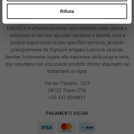
Rifiuta
ENOVELY è un’enoteca online specializzata nella ricerca e
selezione di vini con spiccato carattere e tipicità, vere e
proprie espressioni di uno specifico territorio, prodotti
principalmente da Vignaioli artigiani o piccole aziende
familiari fortemente legate alla tradizione della propria terra,
che rispettano non utilizzando prodotti chimici inquinanti nei
trattamenti in vigna
Via dei Paradisi, 15/3
38122 Trento (TN)
+39 347 9598821
PAGAMENTI SICURI