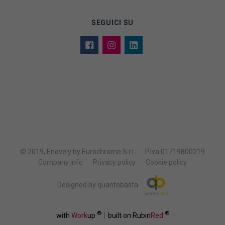
SEGUICI SU
© 2019, Enovely by Eurochrome S.r.l.
P.Iva 01719800219
Company info
Privacy policy
Cookie policy
Designed by quantobasta
®
®
with
Work
up
|
built on Rubin
Red