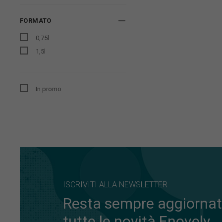
FORMATO
0,75l
1,5l
In promo
ISCRIVITI ALLA NEWSLETTER
Resta sempre aggiornat
tutte le novità Enovely