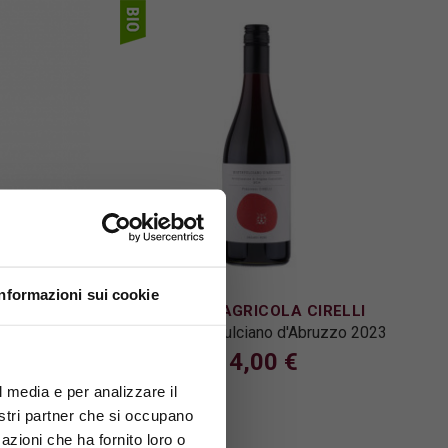
Informazioni sui cookie
IDER
AZIENDA AGRICOLA CIRELLI
ufrankisch
Cirelli Montepulciano d'Abruzzo 2023
14,00 €
l media e per analizzare il
nostri partner che si occupano
azioni che ha fornito loro o