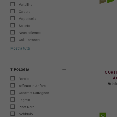
Valtellina
Caldaro
Valpolicella
Salento
Neusiedlersee
Colli Tortonesi
Mostra tutti
TIPOLOGIA
CORTE
A
Barolo
Adali
Affinato in Anfora
Cabernet Sauvignon
Lagrein
Pinot Nero
Nebbiolo