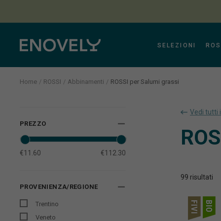
SELEZIONI
ROS
Home
ROSSI
Abbinamenti
ROSSI per Salumi grassi
Aura
Vedi tutti 
PREZZO
ROSS
€11.60
€112.30
99
risultati
PROVENIENZA/REGIONE
Trentino
Veneto