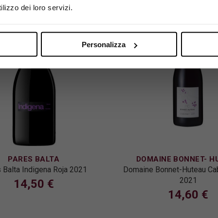
Si, sono maggiorenne.
lizzo dei loro servizi.
Personalizza
PARES BALTA
DOMAINE BONNET- H
 Balta Indigena Roja 2021
Domaine Bonnet-Huteau Ca
2021
14,50 €
14,60 €