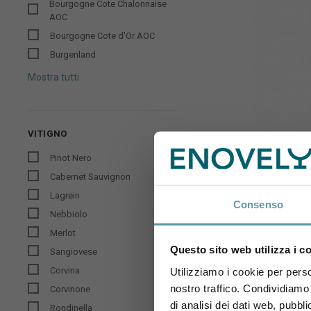
Bourgogne Cote Chalonnaise
AOC
Bourgogne Cote d'Or AOC
Burgenland
Mostra tutti
VITIGNO
Pinot Nero
Cabernet Sauvignon
Lagrein
Consenso
Nebbiolo
FER
Dolcetto 
Merlot
Questo sito web utilizza i c
Sangiovese
Corvina
Utilizziamo i cookie per perso
nostro traffico. Condividiamo 
Corvinone
di analisi dei dati web, pubbl
Rondinella