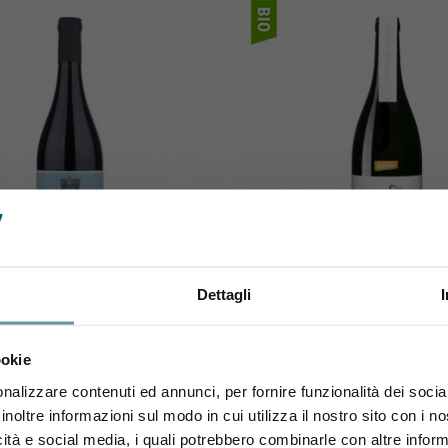
Dettagli
DINANDO PRINCIPIANO
BIODYN WEINHOF HA
Sei maggiorenne?
d'Alba Ferdinando Principiano
BioDyn Weinhof Haider Bla
2021
2018
ookie
Utilizza il coupon NEWENOVELY
13,50 €
13,80 €
per avere un 10% di sconto sul tuo primo ordine!
nalizzare contenuti ed annunci, per fornire funzionalità dei socia
inoltre informazioni sul modo in cui utilizza il nostro sito con i 
icità e social media, i quali potrebbero combinarle con altre inform