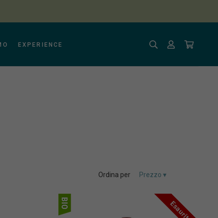
MO
EXPERIENCE
Ordina per
Esaurito