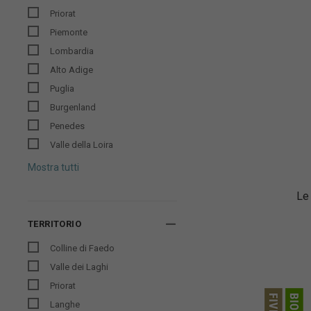
Priorat
Piemonte
Lombardia
Alto Adige
Puglia
Burgenland
Penedes
Valle della Loira
Mostra tutti
Le
TERRITORIO
Colline di Faedo
Valle dei Laghi
Priorat
Langhe