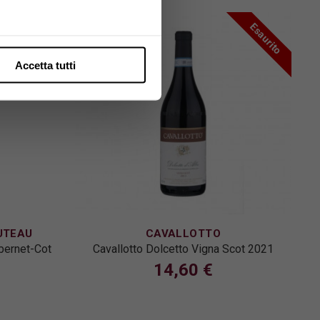
Esaurito
Accetta tutti
UTEAU
CAVALLOTTO
bernet-Cot
Cavallotto Dolcetto Vigna Scot 2021
14,60 €