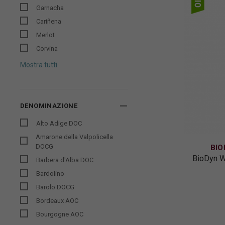
Garnacha
Cariñena
Merlot
Corvina
Mostra tutti
DENOMINAZIONE
Alto Adige DOC
Amarone della Valpolicella
DOCG
BIO
BioDyn W
Barbera d'Alba DOC
Bardolino
Barolo DOCG
Bordeaux AOC
Bourgogne AOC