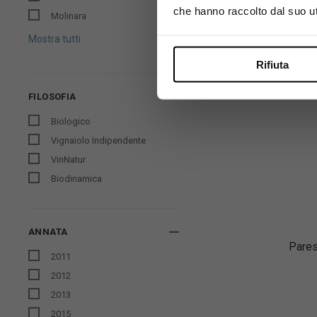
che hanno raccolto dal suo uti
Molinara
Mostra tutti
Rifiuta
FILOSOFIA
Biologico
Vignaiolo Indipendente
VinNatur
Biodinamica
ANNATA
Pares
2011
2012
2013
2015