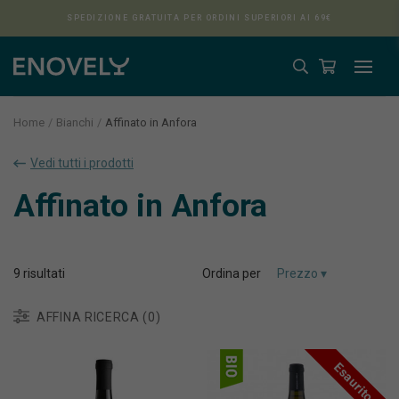
SPEDIZIONE GRATUITA PER ORDINI SUPERIORI AI 69€
Home
Bianchi
Affinato in Anfora
Vedi tutti i prodotti
Aura
Affinato in Anfora
9
risultati
Ordina per
AFFINA RICERCA (0)
Esaurito