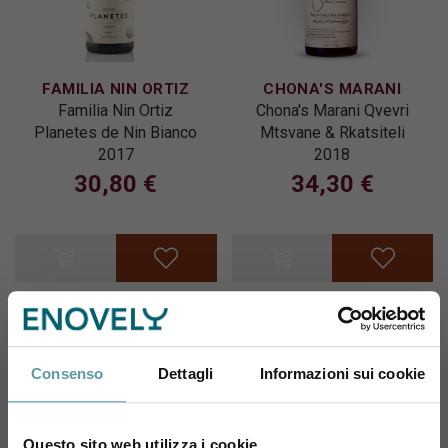
FAMILIA NIN ORTIZ
CHONA'S MARANI
Familia Nin Ortiz
Chona's Marani Qvevri
Planetes de Nin Bianco
Mtsvane & Rkatsiteli
2017
2018
30,80 €
34,30 €
Esaurito
Esaurito
Consenso
Dettagli
Informazioni sui cookie
Questo sito web utilizza i cookie