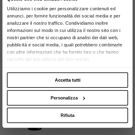
Utilizziamo i cookie per personalizzare contenuti ed
annunci, per fornire funzionalità dei social media e per
Sei maggiorenne?
TRÖPFLTALHOF
GRAVNER
analizzare il nostro traffico. Condividiamo inoltre
Tröpfltalhof Sauvignon
Gravner Ribolla Gialla
informazioni sul modo in cui utilizza il nostro sito con i
Utilizza il coupon NEWENOVELY
Garnellen 2015
2011
nostri partner che si occupano di analisi dei dati web,
per avere un 10% di sconto sul tuo primo ordine!
50,30 €
96,30 €
pubblicità e social media, i quali potrebbero combinarle
con altre informazioni che ha fornito loro o che hanno
Si, sono maggiorenne.
raccolto dal suo utilizzo dei loro servizi.
Accetta tutti
Esaurito
Personalizza
Rifiuta