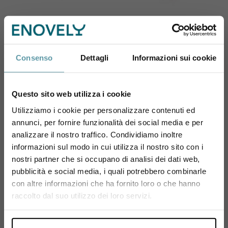
BONGIOANNI
LE FRAGHE
Bongioanni Moscato
Le Fraghe Bardolino
d'Asti DOCG 2023
Chiaretto Rodon 2025
11,50 €
11,60 €
Consenso
Dettagli
Informazioni sui cookie
Questo sito web utilizza i cookie
Utilizziamo i cookie per personalizzare contenuti ed
annunci, per fornire funzionalità dei social media e per
Sei maggiorenne?
analizzare il nostro traffico. Condividiamo inoltre
informazioni sul modo in cui utilizza il nostro sito con i
Utilizza il coupon NEWENOVELY
nostri partner che si occupano di analisi dei dati web,
per avere un 10% di sconto sul tuo primo ordine!
pubblicità e social media, i quali potrebbero combinarle
con altre informazioni che ha fornito loro o che hanno
Si, sono maggiorenne.
raccolto dal suo utilizzo dei loro servizi.
CHATEAU LES
LE FRAGHE