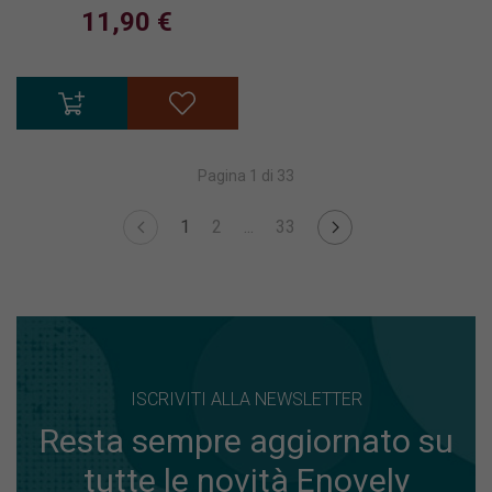
11,90 €
Pagina 1 di 33
1
2
...
33
ISCRIVITI ALLA NEWSLETTER
Resta sempre aggiornato su
tutte le novità Enovely