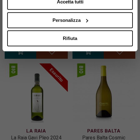
Accetta tutti
Le Fraghe Bardolino
CROISILLE
Chateau Les Croisille
2025
Malbec Croizillon 2021
11,60 €
Personalizza
11,60 €
Rifiuta
Esaurito
LA RAIA
PARES BALTA
La Raia Gavi Pleo 2024
Pares Balta Cosmic