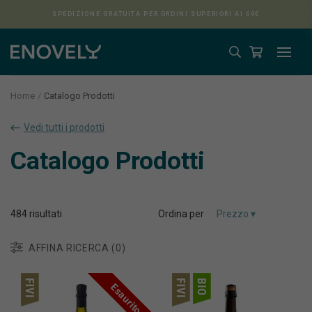
SPEDIZIONE GRATUITA PER ORDINI SUPERIORI AI 69€
Home
Catalogo Prodotti
Vedi tutti i prodotti
Aura
Catalogo Prodotti
484
risultati
Ordina per
AFFINA RICERCA (0)
Esaurito