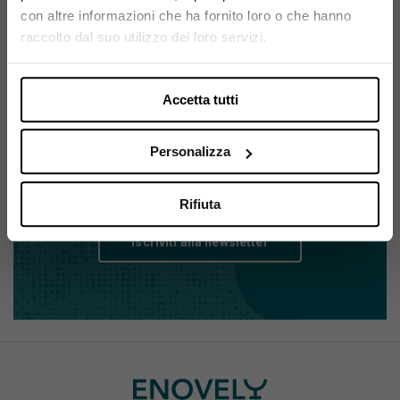
con altre informazioni che ha fornito loro o che hanno
Si, sono maggiorenne.
raccolto dal suo utilizzo dei loro servizi.
Accetta tutti
ISCRIVITI ALLA NEWSLETTER
Resta sempre aggiornato su
Personalizza
tutte le novità Enovely
Rifiuta
Iscriviti alla newsletter