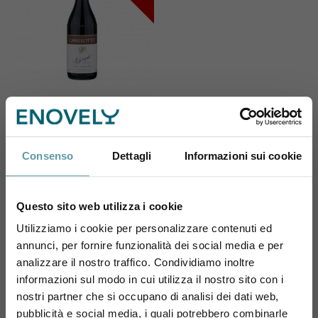
CAVALLOTTO
Cavallotto Barolo
Riserva Vignolo 2012
Consenso
Dettagli
Informazioni sui cookie
112,30 €
Questo sito web utilizza i cookie
Utilizziamo i cookie per personalizzare contenuti ed
annunci, per fornire funzionalità dei social media e per
Sei maggiorenne?
analizzare il nostro traffico. Condividiamo inoltre
Pagina 1 di 1
informazioni sul modo in cui utilizza il nostro sito con i
Utilizza il coupon NEWENOVELY
1
nostri partner che si occupano di analisi dei dati web,
per avere un 10% di sconto sul tuo primo ordine!
pubblicità e social media, i quali potrebbero combinarle