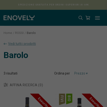
SPEDIZIONE GRATUITA PER ORDINI SUPERIORI AI 69€
Home
ROSSI
Barolo
Vedi tutti i prodotti
Aura
Barolo
3
risultati
Ordina per
AFFINA RICERCA (0)
Esaurito
Esaurito