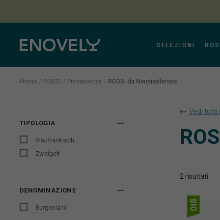
SELEZIONI
ROS
Home
ROSSI
Provenienza
ROSSI da Neusiedlersee
Aura
Vedi tutti 
TIPOLOGIA
ROSS
Blaufrankisch
Zweigelt
2
risultati
DENOMINAZIONE
Burgenland