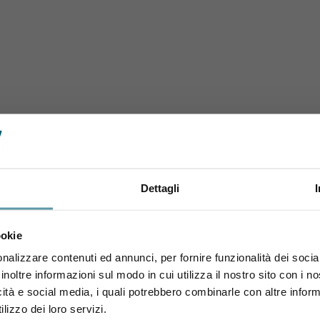
Dettagli
Sei maggiorenne?
ookie
Utilizza il coupon NEWENOVELY
per avere un 10% di sconto sul tuo primo ordine!
nalizzare contenuti ed annunci, per fornire funzionalità dei socia
inoltre informazioni sul modo in cui utilizza il nostro sito con i 
icità e social media, i quali potrebbero combinarle con altre inform
Si, sono maggiorenne.
lizzo dei loro servizi.