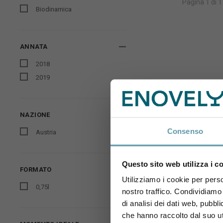
Pagina 1 di 1
Biodinamica
ANNATA
2018
2019
NAZIONE
Consenso
Austria
Questo sito web utilizza i c
FORMATO
Utilizziamo i cookie per perso
0,75l
nostro traffico. Condividiamo 
di analisi dei dati web, pubbl
che hanno raccolto dal suo uti