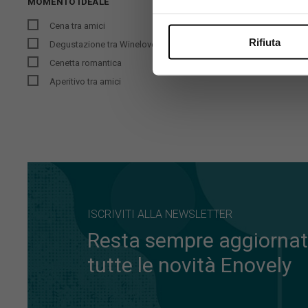
MOMENTO IDEALE
Cena tra amici
Rifiuta
Degustazione tra Winelover
Cenetta romantica
Aperitivo tra amici
ISCRIVITI ALLA NEWSLETTER
Resta sempre aggiornat
tutte le novità Enovely