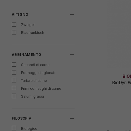
VITIGNO
Zweigelt
Blaufrankisch
ABBINAMENTO
Secondi di carne
Formaggi stagionati
BIO
Tartare di carne
BioDyn W
Primi con sughi di carne
Salumi grassi
FILOSOFIA
Biologico