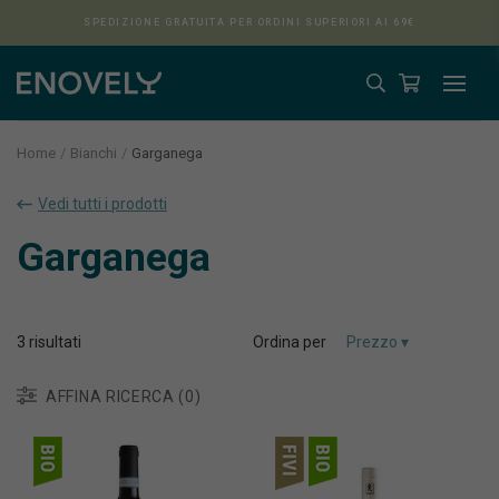
SPEDIZIONE GRATUITA PER ORDINI SUPERIORI AI 69€
Home
Bianchi
Garganega
Vedi tutti i prodotti
Aura
Garganega
3
risultati
Ordina per
AFFINA RICERCA (0)