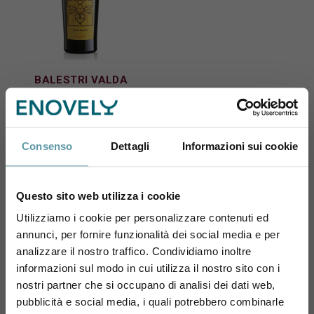
BALESTRI VALDA
Balestri Valda Soave
Classico Doc Vigneto
Sengialta 2021
24,00 €
Consenso
Dettagli
Informazioni sui cookie
Questo sito web utilizza i cookie
Utilizziamo i cookie per personalizzare contenuti ed
annunci, per fornire funzionalità dei social media e per
Sei maggiorenne?
Pagina 1 di 1
analizzare il nostro traffico. Condividiamo inoltre
informazioni sul modo in cui utilizza il nostro sito con i
Utilizza il coupon NEWENOVELY
1
nostri partner che si occupano di analisi dei dati web,
per avere un 10% di sconto sul tuo primo ordine!
pubblicità e social media, i quali potrebbero combinarle