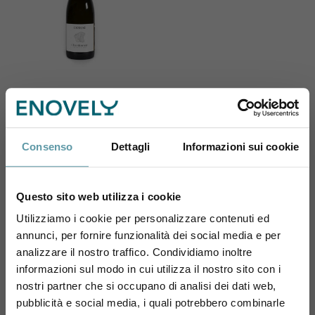
AZIENDA AGRICOLA
COMAI
Comai Chardonnay 2024
25,50 €
Consenso
Dettagli
Informazioni sui cookie
Questo sito web utilizza i cookie
Utilizziamo i cookie per personalizzare contenuti ed
annunci, per fornire funzionalità dei social media e per
Sei maggiorenne?
Pagina 1 di 1
analizzare il nostro traffico. Condividiamo inoltre
informazioni sul modo in cui utilizza il nostro sito con i
Utilizza il coupon NEWENOVELY
1
nostri partner che si occupano di analisi dei dati web,
per avere un 10% di sconto sul tuo primo ordine!
pubblicità e social media, i quali potrebbero combinarle