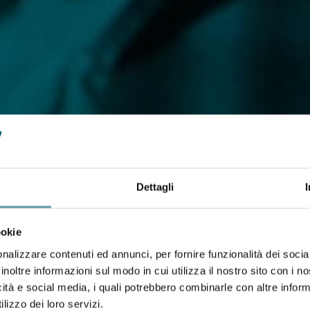
Dettagli
Sei maggiorenne?
ookie
Utilizza il coupon NEWENOVELY
per avere un 10% di sconto sul tuo primo ordine!
nalizzare contenuti ed annunci, per fornire funzionalità dei socia
inoltre informazioni sul modo in cui utilizza il nostro sito con i 
icità e social media, i quali potrebbero combinarle con altre inform
Si, sono maggiorenne.
lizzo dei loro servizi.