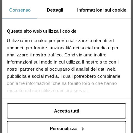
della Marna, quando la famiglia Huiban,
Consenso
Dettagli
Informazioni sui cookie
precedentemente commercianti di uve e vini in
Champagne, decise fosse giunta l'ora di iniziare a
produrre in autonomia i propri Champagne. Una
Questo sito web utilizza i cookie
bellissima storia la loro, che fin da subito ha seguito
Utilizziamo i cookie per personalizzare contenuti ed
una linea di discendenza “matriarcale”: sono infatti
annunci, per fornire funzionalità dei social media e per
sempre state le donne della famiglia a gestire con
Sei maggiorenne?
analizzare il nostro traffico. Condividiamo inoltre
grande passione l’azienda. Attualmente la Maison è
informazioni sul modo in cui utilizza il nostro sito con i
gestita da Isabelle e suo marito Eric Ammeaux,
Utilizza il coupon NEWENOVELY
nostri partner che si occupano di analisi dei dati web,
preservando una tradizione di famiglia che da oltre
per avere un 10% di sconto sul tuo primo ordine!
pubblicità e social media, i quali potrebbero combinarle
due secoli la Maison coltiva l...
con altre informazioni che ha fornito loro o che hanno
Si, sono maggiorenne.
raccolto dal suo utilizzo dei loro servizi.
Vai alla scheda del produttore
Accetta tutti
Personalizza