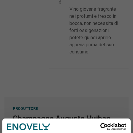
Vino giovane fragrante
nei profumi e fresco in
bocca, non necessita di
forti ossigenazioni,
potete quindi aprirlo
appena prima del suo
consumo.
PRODUTTORE
Champagne Auguste Huiban
La Maison Auguste Huiban nasce nel 1880 in Valle