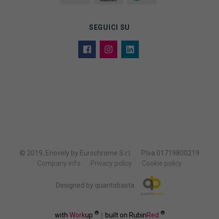
SEGUICI SU
© 2019, Enovely by Eurochrome S.r.l.
P.Iva 01719800219
Company info
Privacy policy
Cookie policy
Designed by quantobasta
®
®
with
Work
up
|
built on Rubin
Red