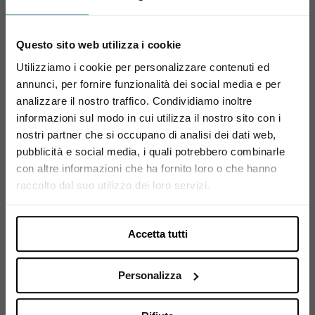
Questo sito web utilizza i cookie
Utilizziamo i cookie per personalizzare contenuti ed
annunci, per fornire funzionalità dei social media e per
Sei maggiorenne?
BELLAVEDER
BELLAVEDER
analizzare il nostro traffico. Condividiamo inoltre
Trentodoc Bellaveder
Bellaveder Trentodoc
informazioni sul modo in cui utilizza il nostro sito con i
Utilizza il coupon NEWENOVELY
Brut Riserva Magnum
Riserva Brut Nature
nostri partner che si occupano di analisi dei dati web,
per avere un 10% di sconto sul tuo primo ordine!
2018
MAGNUM 2020
pubblicità e social media, i quali potrebbero combinarle
60,00 €
60,00 €
con altre informazioni che ha fornito loro o che hanno
Si, sono maggiorenne.
raccolto dal suo utilizzo dei loro servizi.
Accetta tutti
Pagina 1 di 1
Personalizza
1