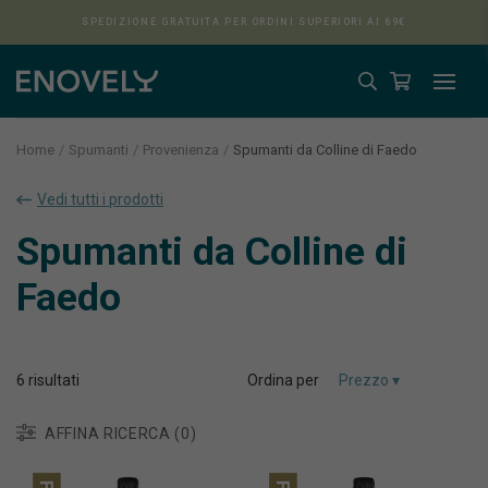
SPEDIZIONE GRATUITA PER ORDINI SUPERIORI AI 69€
Home
Spumanti
Provenienza
Spumanti da Colline di Faedo
Vedi tutti i prodotti
Aura
Spumanti da Colline di
Faedo
6
risultati
Ordina per
AFFINA RICERCA (0)