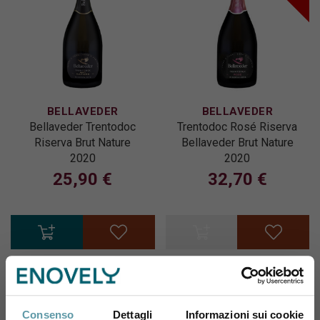
BELLAVEDER
BELLAVEDER
Bellaveder Trentodoc
Trentodoc Rosé Riserva
Riserva Brut Nature
Bellaveder Brut Nature
2020
2020
25,90 €
32,70 €
Esaurito
Consenso
Dettagli
Informazioni sui cookie