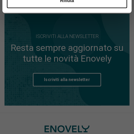
Rifiuta
ISCRIVITI ALLA NEWSLETTER
Resta sempre aggiornato su
tutte le novità Enovely
Iscriviti alla newsletter