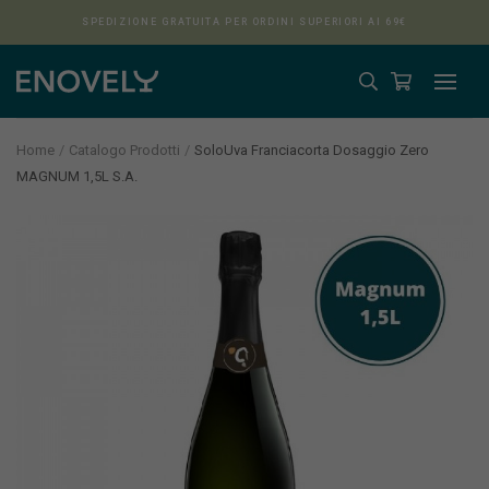
SPEDIZIONE GRATUITA PER ORDINI SUPERIORI AI 69€
Home
Catalogo Prodotti
SoloUva Franciacorta Dosaggio Zero
MAGNUM 1,5L S.A.
Aura