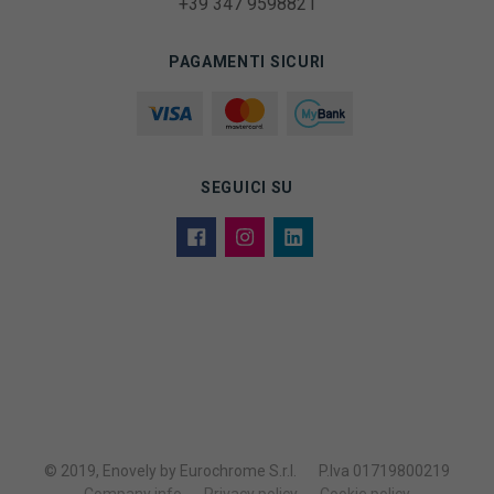
+39 347 9598821
PAGAMENTI SICURI
SEGUICI SU
© 2019, Enovely by Eurochrome S.r.l.
P.Iva 01719800219
Company info
Privacy policy
Cookie policy