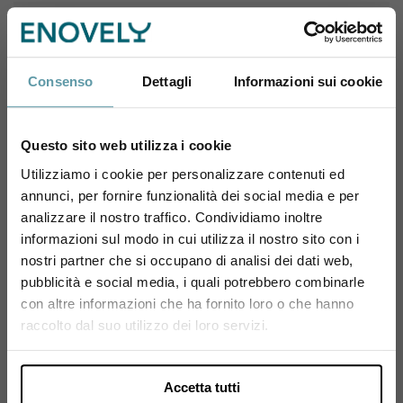
PRODUTTORE
SoloUva
Consenso
Dettagli
Informazioni sui cookie
SoloUva è un fantastico progetto pensato per
valorizzare uno splendidio territorio: la
Questo sito web utilizza i cookie
Franciacorta. L’azienda è condotta da Andrea
Rudelli e Arianna Vianelli, a fianco degli amici Nico
Utilizziamo i cookie per personalizzare contenuti ed
Danesi e Giovanni Arcari, ideatori del “Metodo
annunci, per fornire funzionalità dei social media e per
Sei maggiorenne?
SoloUVA”. Il metodo nasce infatti da una riflessione
analizzare il nostro traffico. Condividiamo inoltre
su quale fosse l’unico elemento non replicabile e
informazioni sul modo in cui utilizza il nostro sito con i
Utilizza il coupon NEWENOVELY
fortemente distintivo per un vino. La risposta in
nostri partner che si occupano di analisi dei dati web,
per avere un 10% di sconto sul tuo primo ordine!
questi casi può essere solamente una: il territorio!
pubblicità e social media, i quali potrebbero combinarle
Per Arianna, Andrea, Nico e Giovanni, l’unico modo
con altre informazioni che ha fornito loro o che hanno
per permettere alle uve di esprimere il proprio
Si, sono maggiorenne.
raccolto dal suo utilizzo dei loro servizi.
caratte...
Vai alla scheda del produttore
Accetta tutti