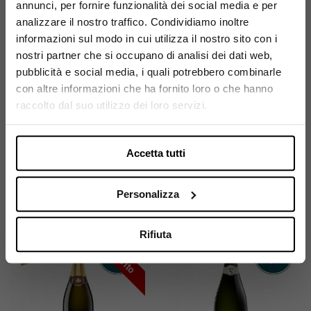
annunci, per fornire funzionalità dei social media e per
Sei maggiorenne?
analizzare il nostro traffico. Condividiamo inoltre
informazioni sul modo in cui utilizza il nostro sito con i
Utilizza il coupon NEWENOVELY
nostri partner che si occupano di analisi dei dati web,
per avere un 10% di sconto sul tuo primo ordine!
pubblicità e social media, i quali potrebbero combinarle
MOSNEL
MOSNEL
con altre informazioni che ha fornito loro o che hanno
Mosnel Franciacorta
Mosnel Franciacorta
Si, sono maggiorenne.
raccolto dal suo utilizzo dei loro servizi.
EBB Extra Brut
Parosé Millesimato
Millesimato 2015
2016
46,80 €
49,80 €
Accetta tutti
Personalizza
Rifiuta
Esaurito