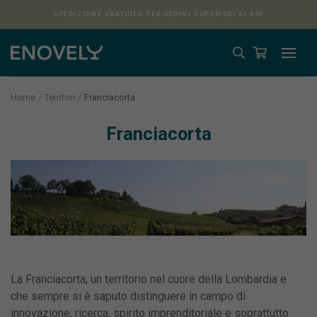
SPEDIZIONE GRATUITA PER ORDINI SUPERIORI AI 69€
Home
Territori
Franciacorta
Franciacorta
Aura
La Franciacorta, un territorio nel cuore della Lombardia e
che sempre si è saputo distinguere in campo di
innovazione, ricerca, spirito imprenditoriale e soprattutto