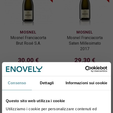
MOSNEL
MOSNEL
Mosnel Franciacorta
Mosnel Franciacorta
Brut Rosé S.A.
Saten Millesimato
2017
30,00 €
29,30 €
Consenso
Dettagli
Informazioni sui cookie
Esaurito
Esaurito
Questo sito web utilizza i cookie
Utilizziamo i cookie per personalizzare contenuti ed