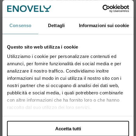
Domaine de l'Enchantoir
La bella storia di Jean-Michel e Fabienne Brunet
(Vigneron Independant) ci porta nell'affascinante
Consenso
Dettagli
Informazioni sui cookie
territorio di Saumur, in Valle della Loira, dove questa
famiglia produce vini di grande qualità dal 1870.
Domaine de l'Enchantoir è il dominio di loro
Questo sito web utilizza i cookie
proprietà, come lo sono i 17 ettari di vigneto
Utilizziamo i cookie per personalizzare contenuti ed
circostanti di cui si prendono cura con grande
annunci, per fornire funzionalità dei social media e per
passione, seguendo i dettami dell'agricoltura
Sei maggiorenne?
analizzare il nostro traffico. Condividiamo inoltre
biologica. I vitigni utilizzati sono principalmente gli
informazioni sul modo in cui utilizza il nostro sito con i
Utilizza il coupon NEWENOVELY
autoctoni Cabernet Franc e Chenin Blanc, che a
nostri partner che si occupano di analisi dei dati web,
per avere un 10% di sconto sul tuo primo ordine!
Saumur hanno trovato un territorio dove esprimere
pubblicità e social media, i quali potrebbero combinarle
al meglio le proprie caratteristi...
con altre informazioni che ha fornito loro o che hanno
Si, sono maggiorenne.
raccolto dal suo utilizzo dei loro servizi.
Vai alla scheda del produttore
Accetta tutti