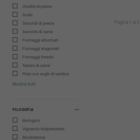
Crudité di pesce
Sushi
Pagina 1 di 5
Secondi di pesce
Secondi di carne
Formaggi erborinati
Formaggi stagionati
Formaggi freschi
Tartare di carne
Primi con sughi di verdure
Mostra tutti
FILOSOFIA
Biologico
Vignaiolo Indipendente
Biodinamica