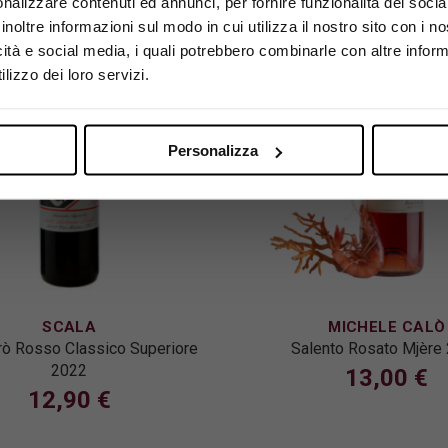
nalizzare contenuti ed annunci, per fornire funzionalità dei socia
inoltre informazioni sul modo in cui utilizza il nostro sito con i 
Esaurito
icità e social media, i quali potrebbero combinarle con altre inform
Si, sono maggiorenne.
lizzo dei loro servizi.
Personalizza
SCALA
MICHELE CALÒ
rò Rosso Classico Superiore
Salento Rosato Mjère
2022
13,00 €
12,90 €