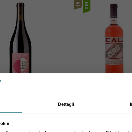
CROS DES CALADES
SCALA
s Calades Gavel Syrah 2023
Scala Cirò Rosato 2
Dettagli
12,50 €
12,50 €
Sei maggiorenne?
ookie
Utilizza il coupon NEWENOVELY
per avere un 10% di sconto sul tuo primo ordine!