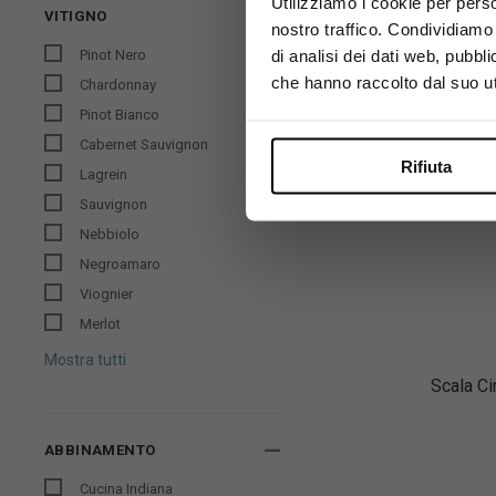
Utilizziamo i cookie per perso
VITIGNO
nostro traffico. Condividiamo 
di analisi dei dati web, pubbl
Pinot Nero
che hanno raccolto dal suo uti
Chardonnay
Pinot Bianco
Cabernet Sauvignon
Rifiuta
Lagrein
Sauvignon
Nebbiolo
Negroamaro
Viognier
Merlot
Mostra tutti
Scala Ci
ABBINAMENTO
Cucina Indiana