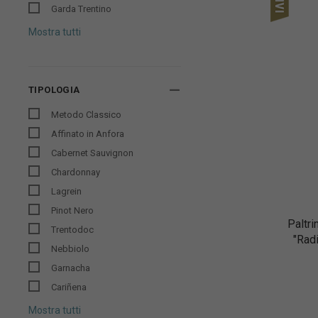
Garda Trentino
Mostra tutti
TIPOLOGIA
Metodo Classico
Affinato in Anfora
Cabernet Sauvignon
Chardonnay
Lagrein
Pinot Nero
Paltri
Trentodoc
"Rad
Nebbiolo
Garnacha
Cariñena
Mostra tutti