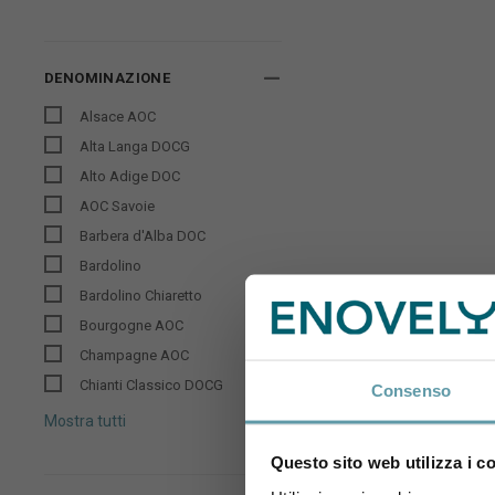
DENOMINAZIONE
Alsace AOC
Alta Langa DOCG
Alto Adige DOC
AOC Savoie
Barbera d'Alba DOC
Bardolino
Bardolino Chiaretto
Bourgogne AOC
Champagne AOC
Cros de
Chianti Classico DOCG
Consenso
Mostra tutti
Questo sito web utilizza i c