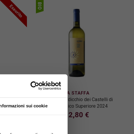
Esaurito
LA STAFFA
022
La Staffa Verdicchio dei Castelli di
Informazioni sui cookie
Jesi Classico Superiore 2024
12,80 €