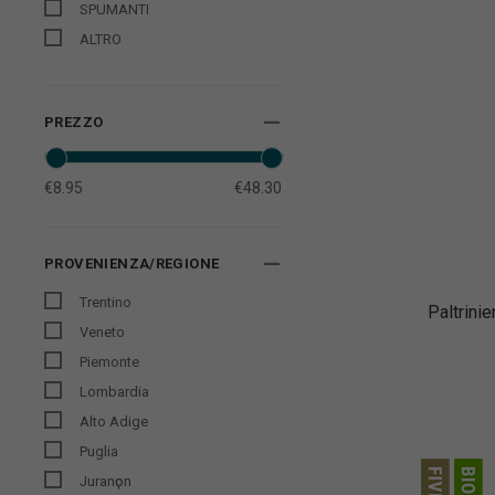
SPUMANTI
ALTRO
PREZZO
€8.95
€48.30
PROVENIENZA/REGIONE
Trentino
Paltrini
Veneto
Piemonte
Lombardia
Alto Adige
Puglia
Juranҫon