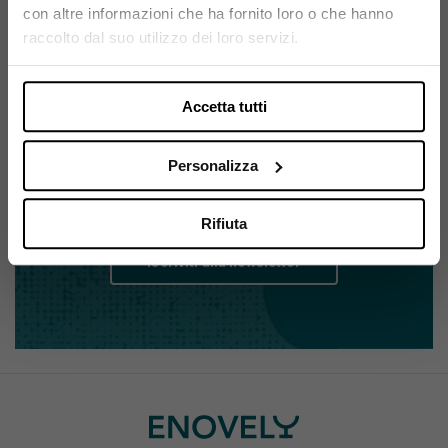
con altre informazioni che ha fornito loro o che hanno
Si, sono maggiorenne.
raccolto dal suo utilizzo dei loro servizi.
Accetta tutti
ISCRIVITI ALLA NEWSLETTER
Resta sempre aggiornato su
Personalizza
tutte le novità Enovely
Rifiuta
Iscriviti alla newsletter