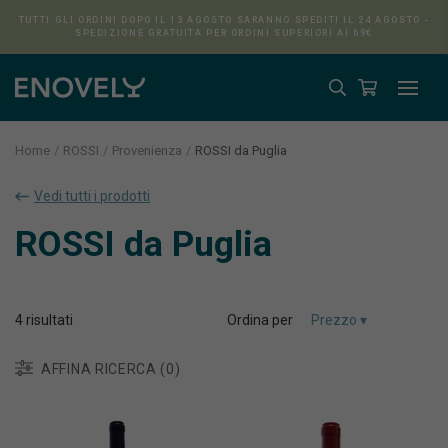
TUTTI GLI ORDINI DOPO IL 13 AGOSTO SARANNO SPEDITI IL 24 AGOSTO -
SPEDIZIONE GRATUITA PER ORDINI SUPERIORI AI 69€
Home
ROSSI
Provenienza
ROSSI da Puglia
Aura
Vedi tutti i prodotti
ROSSI da Puglia
4
risultati
Ordina per
AFFINA RICERCA (0)