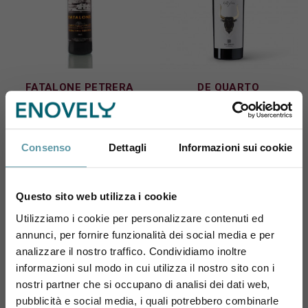
FATALONE PETRERA
DE QUARTO
Fatalone Primitivo
De Quarto Primitivo
Riserva Gioia del Colle
Dionysos 2015
2021
28,30 €
Consenso
Dettagli
Informazioni sui cookie
21,50 €
Questo sito web utilizza i cookie
Utilizziamo i cookie per personalizzare contenuti ed
annunci, per fornire funzionalità dei social media e per
Sei maggiorenne?
Pagina 1 di 1
analizzare il nostro traffico. Condividiamo inoltre
informazioni sul modo in cui utilizza il nostro sito con i
Utilizza il coupon NEWENOVELY
1
nostri partner che si occupano di analisi dei dati web,
per avere un 10% di sconto sul tuo primo ordine!
pubblicità e social media, i quali potrebbero combinarle