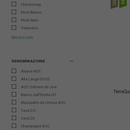
Chardonnay
Pinot Bianco
Pinot Nero
Trentodoc
Mostra tutti
DENOMINAZIONE
Alsace AOC
Alta Langa DOCG
AOC Crémant de Jura
TerraQu
Bianco dell'Emilia IGT
Blanquette de Limoux AOC
Cava D.O.
Cava DO
Champagne AOC