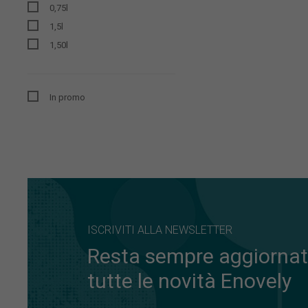
0,75l
1,5l
1,50l
In promo
ISCRIVITI ALLA NEWSLETTER
Resta sempre aggiornat
tutte le novità Enovely