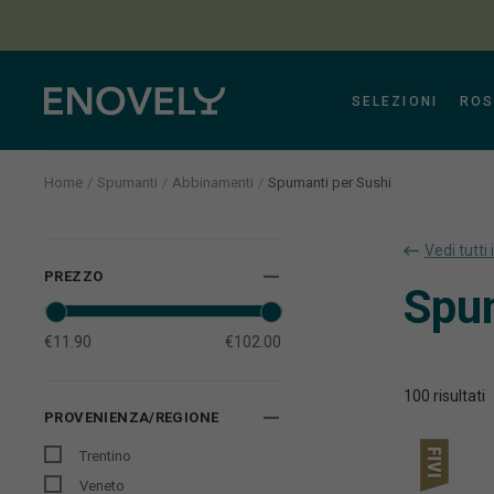
SELEZIONI
ROS
Home
Spumanti
Abbinamenti
Spumanti per Sushi
Aura
Vedi tutti 
PREZZO
Spum
€11.90
€102.00
100
risultati
PROVENIENZA/REGIONE
Trentino
Veneto