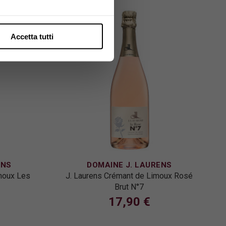
Accetta tutti
ENS
DOMAINE J. LAURENS
moux Les
J. Laurens Crémant de Limoux Rosé
Brut N°7
17,90 €