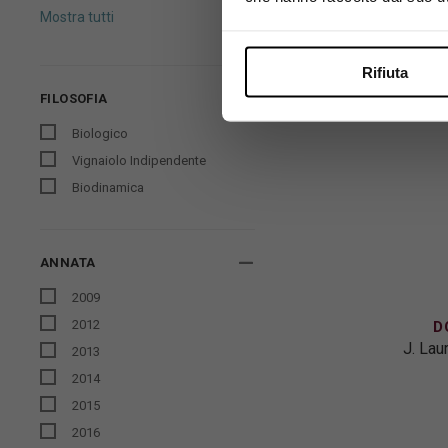
Mostra tutti
Rifiuta
FILOSOFIA
Biologico
Vignaiolo Indipendente
Biodinamica
ANNATA
2009
2012
D
J. Lau
2013
2014
2015
2016