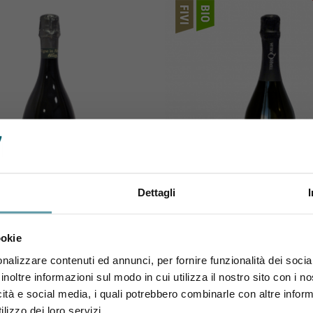
Dettagli
Sei maggiorenne?
TERRAQUILIA
TERRAQUILIA
ilia Nativo Ancestrale 2020
TerraQuilia Terrebianch
ookie
Utilizza il coupon NEWENOVELY
Ancestrale Extra Brut
14,90 €
per avere un 10% di sconto sul tuo primo ordine!
nalizzare contenuti ed annunci, per fornire funzionalità dei socia
15,90 €
inoltre informazioni sul modo in cui utilizza il nostro sito con i 
icità e social media, i quali potrebbero combinarle con altre inform
Si, sono maggiorenne.
lizzo dei loro servizi.