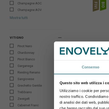
Champagne AOC
Champagne AOV
Mostra tutti
VITIGNO
Pinot Nero
Chardonnay
Pinot Bianco
Garganega
Consenso
Riesling Renano
Sangiovese
TerraQu
Questo sito web utilizza i c
Grechetto Gentile
Utilizziamo i cookie per perso
Trebbiano
nostro traffico. Condividiamo 
Zweigelt
di analisi dei dati web, pubbl
Cabernet Franc
che hanno raccolto dal suo uti