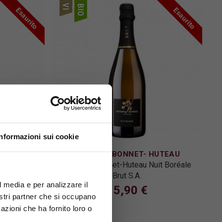
Esaurito
Esaurito
Informazioni sui cookie
DOMAINE BONNET- HUTEAU
e Metodo
Domaine Bonnet-Huteau Nuit Boréale
 2017
Brut S.A.
l media e per analizzare il
15,90 €
nostri partner che si occupano
azioni che ha fornito loro o