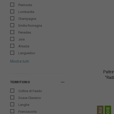
Piemonte
Lombardia
Champagne
Emilia Romagna
Penedes
Jura
Alsazia
Languedoc
Mostra tutti
Paltri
"Rad
TERRITORIO
Colline di Faedo
Soave Classico
Langhe
Franciacorta