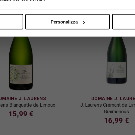
Personalizza
OMAINE J. LAURENS
DOMAINE J. LAUR
rens Blanquette de Limoux
J. Laurens Crémant de Li
Graimenous
15,99 €
16,99 €