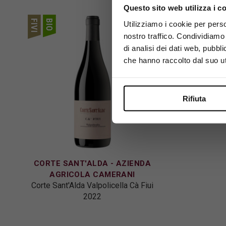
Questo sito web utilizza i c
Utilizziamo i cookie per perso
Esaurito
nostro traffico. Condividiamo 
di analisi dei dati web, pubbl
che hanno raccolto dal suo uti
Rifiuta
CORTE SANT'ALDA - AZIENDA
AGRICOLA CAMERANI
Corte Sant'Alda Valpolicella Cà Fiui
2022