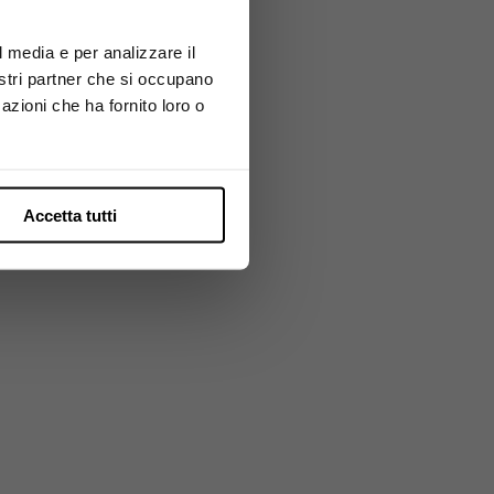
l media e per analizzare il
nostri partner che si occupano
azioni che ha fornito loro o
Accetta tutti