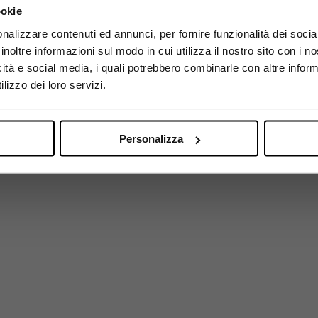
ookie
Utilizza il coupon NEWENOVELY
per avere un 10% di sconto sul tuo primo ordine!
nalizzare contenuti ed annunci, per fornire funzionalità dei socia
inoltre informazioni sul modo in cui utilizza il nostro sito con i 
icità e social media, i quali potrebbero combinarle con altre inform
Si, sono maggiorenne.
lizzo dei loro servizi.
Personalizza