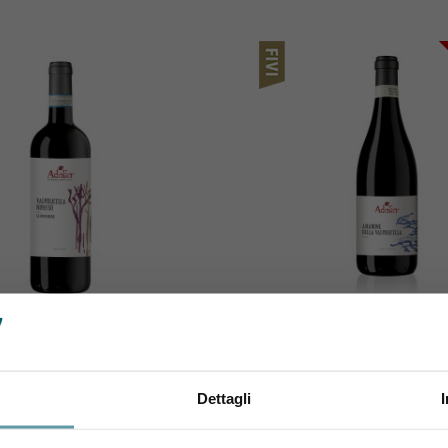
 SANT'ALDA - AZIENDA
CORTE SANT'ALDA - A
RICOLA CAMERANI
AGRICOLA CAMER
ia Valpolicella Ripasso
Amarone della Valpolicell
Dettagli
uperiore Balt 2022
"Ruvlan" 2019
Sei maggiorenne?