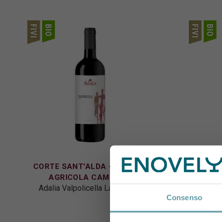
CORTE SANT'ALDA - AZIENDA
CORTE
AGRICOLA CAMERANI
AG
Adalia Valpolicella Laute 2023
Adal
Consenso
S