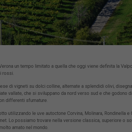
di Verona un tempo limitato a quella che oggi viene definita la Val
 rossi.
stese di vigneti su dolci colline, alternate a splendidi olivi, disegn
 vallate, che si sviluppano da nord verso sud e che godono di c
on differenti sfumature.
dotto utilizzando le uve autoctone Corvina, Molinara, Rondinella e 
bernet. Lo possiamo trovare nella versione classica, superiore o 
 molto amato nel mondo.