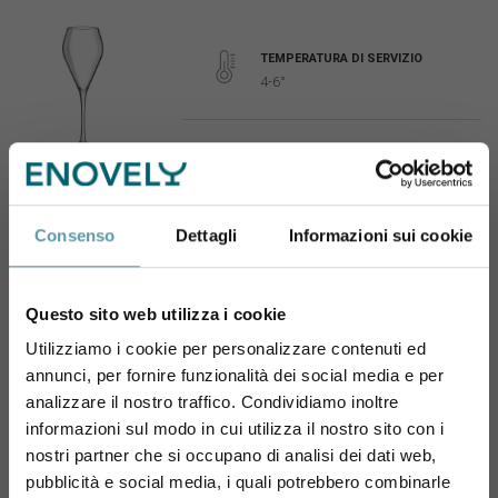
TEMPERATURA DI SERVIZIO
4-6°
QUANDO APRIRE
Vino giovane fragrante
nei profumi e fresco in
Consenso
Dettagli
Informazioni sui cookie
bocca, non necessita di
forti ossigenazioni,
potete quindi aprirlo
Questo sito web utilizza i cookie
appena prima del suo
Utilizziamo i cookie per personalizzare contenuti ed
consumo.
annunci, per fornire funzionalità dei social media e per
Sei maggiorenne?
analizzare il nostro traffico. Condividiamo inoltre
informazioni sul modo in cui utilizza il nostro sito con i
Utilizza il coupon NEWENOVELY
nostri partner che si occupano di analisi dei dati web,
per avere un 10% di sconto sul tuo primo ordine!
MOMENTO PER DEGUSTARLO
pubblicità e social media, i quali potrebbero combinarle
Cena tra amici, Degustazione