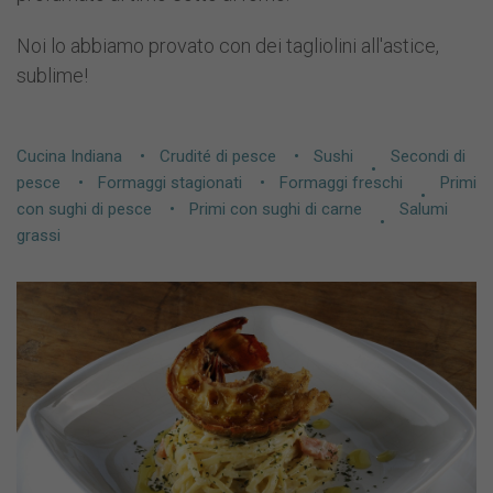
Noi lo abbiamo provato con dei tagliolini all'astice,
sublime!
Cucina Indiana
Crudité di pesce
Sushi
Secondi di
pesce
Formaggi stagionati
Formaggi freschi
Primi
con sughi di pesce
Primi con sughi di carne
Salumi
grassi