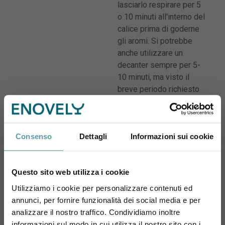
lasciarlo respirare per 5
o 10 minuti all'interno del
calice prima di goderne
gli aromi. Si potrebbe
anche utilizzare un
decanter sempre per 5-
10 minuti, ma visto il
breve periodo richiesto
in questo caso, per
comodità, è preferibile la
prima opzione.
Consenso
Dettagli
Informazioni sui cookie
MOMENTO PER DEGUSTARLO
Questo sito web utilizza i cookie
Cena tra amici, Degustazione
Utilizziamo i cookie per personalizzare contenuti ed
tra Winelover, Cenetta
romantica
annunci, per fornire funzionalità dei social media e per
Sei maggiorenne?
analizzare il nostro traffico. Condividiamo inoltre
informazioni sul modo in cui utilizza il nostro sito con i