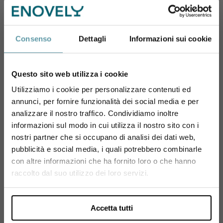
Consenso
Dettagli
Informazioni sui cookie
PRODUTTORE
Gravner
Questo sito web utilizza i cookie
Utilizziamo i cookie per personalizzare contenuti ed
L'azienda Gravner nasce ad Oslavia, nel lontano
annunci, per fornire funzionalità dei social media e per
Sei maggiorenne?
1901, con l'acquisto di 2,5 ettari di terreno, dove
analizzare il nostro traffico. Condividiamo inoltre
l'omonima famiglia iniziò la coltivazione di uva ed
informazioni sul modo in cui utilizza il nostro sito con i
Utilizza il coupon NEWENOVELY
altri frutti, oltre all'allevamento di bestiame, come si
nostri partner che si occupano di analisi dei dati web,
per avere un 10% di sconto sul tuo primo ordine!
usava fare all'epoca. Il vino prodotto veniva
pubblicità e social media, i quali potrebbero combinarle
venduto sfuso, oppure servito nell'osteria di
con altre informazioni che ha fornito loro o che hanno
famiglia, fino al 1973, anno del primo
Si, sono maggiorenne.
raccolto dal suo utilizzo dei loro servizi.
imbottigliamento in azienda. Pochi anni dopo, nel
1980, Francesco, che tutti conosciamo come
Josko Gravner, iniziò a prendere in mano le redini
Accetta tutti
dell'azienda, mettendo in pratica gli studi fatti a