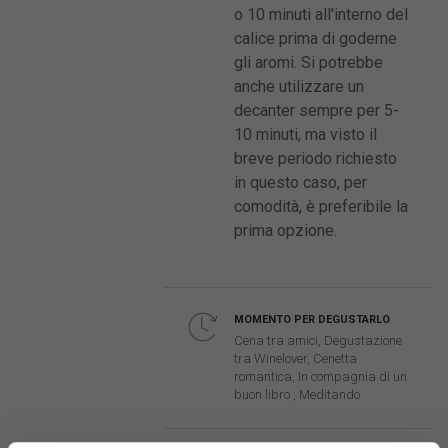
o 10 minuti all'interno del
calice prima di goderne
gli aromi. Si potrebbe
anche utilizzare un
decanter sempre per 5-
10 minuti, ma visto il
breve periodo richiesto
in questo caso, per
comodità, è preferibile la
prima opzione.
MOMENTO PER DEGUSTARLO
Cena tra amici, Degustazione
tra Winelover, Cenetta
romantica, In compagnia di un
buon libro , Meditando