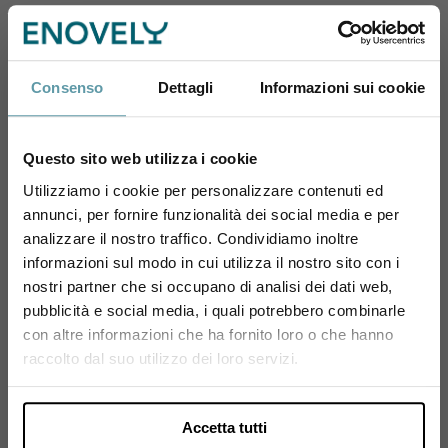
decanter sempre per 5-
10 minuti, ma visto il
breve periodo richiesto
in questo caso, per
Consenso
Dettagli
Informazioni sui cookie
comodità, è preferibile la
prima opzione.
Questo sito web utilizza i cookie
Utilizziamo i cookie per personalizzare contenuti ed
annunci, per fornire funzionalità dei social media e per
Sei maggiorenne?
MOMENTO PER DEGUSTARLO
analizzare il nostro traffico. Condividiamo inoltre
Cena tra amici, Degustazione
informazioni sul modo in cui utilizza il nostro sito con i
tra Winelover, Cenetta
Utilizza il coupon NEWENOVELY
romantica, Aperitivo tra amici
nostri partner che si occupano di analisi dei dati web,
per avere un 10% di sconto sul tuo primo ordine!
pubblicità e social media, i quali potrebbero combinarle
con altre informazioni che ha fornito loro o che hanno
Si, sono maggiorenne.
raccolto dal suo utilizzo dei loro servizi.
Accetta tutti